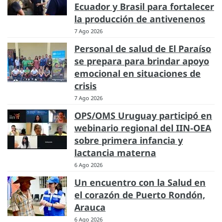
Ecuador y Brasil para fortalecer
la producción de antivenenos
7 Ago 2026
Personal de salud de El Paraíso
se prepara para brindar apoyo
emocional en situaciones de
crisis
7 Ago 2026
OPS/OMS Uruguay participó en
webinario regional del IIN-OEA
sobre primera infancia y
lactancia materna
6 Ago 2026
Un encuentro con la Salud en
el corazón de Puerto Rondón,
Arauca
6 Ago 2026