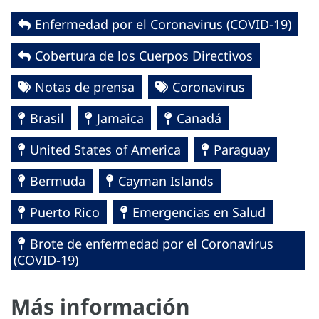
Enfermedad por el Coronavirus ‎‎(COVID-19)‎
Cobertura de los Cuerpos Directivos
Notas de prensa
Coronavirus
Brasil
Jamaica
Canadá
United States of America
Paraguay
Bermuda
Cayman Islands
Puerto Rico
Emergencias en Salud
Brote de enfermedad por el Coronavirus
(COVID-19)
Más información