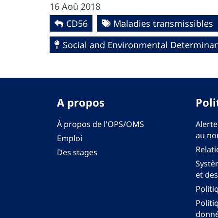
16 Aoû 2018
CD56
Maladies transmissibles
Social and Environmental Determinant
A propos
Poli
À propos de l'OPS/OMS
Alerte
au no
Emploi
Relati
Des stages
Systèm
et des
Politi
Politi
donné