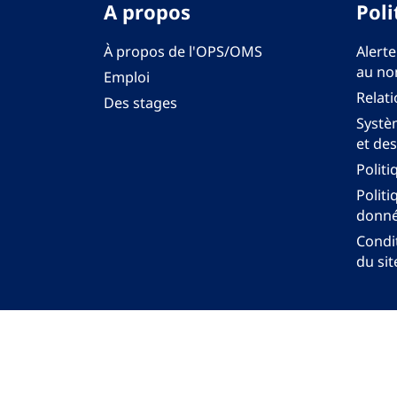
A propos
Poli
À propos de l'OPS/OMS
Alerte
au no
Emploi
Relati
Des stages
Systèm
et des
Politi
Politi
donné
Condit
du sit
Bureau régi
© Org