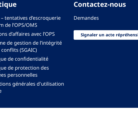
tique
Contactez-nous
 – tentatives d’escroquerie
Demandes
m de l’OPS/OMS
ons d’affaires avec l’OPS
Signaler un acte répréhens
e de gestion de l’intégrité
 conflits (SGAIC)
que de confidentialité
que de protection des
es personnelles
ions générales d'utilisation
e
onal pour les Amériques de l'Organisation mondiale
anisation Panaméricaine de la Santé. Tous droits rés