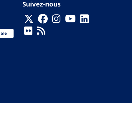
Suivez-nous
ible
 de la Santé
ervés.