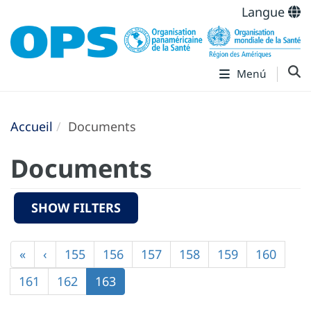
Langue
Menú
Accueil
Documents
Documents
SHOW FILTERS
Pagination
Première
«
Page
‹
Page
155
Page
156
Page
157
Page
158
Page
159
Page
160
page
précédente
Page
161
Page
162
Page
163
courante