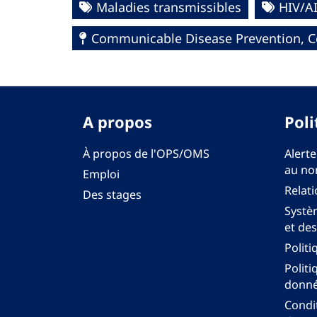
Maladies transmissibles
HIV/A
Communicable Disease Prevention, Co
A propos
Poli
À propos de l'OPS/OMS
Alerte
au no
Emploi
Relati
Des stages
Systèm
et des
Politi
Politi
donné
Condit