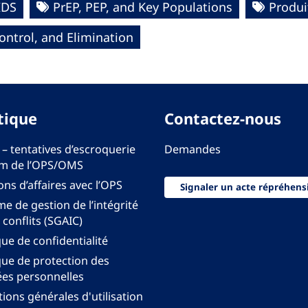
IDS
PrEP, PEP, and Key Populations
Produi
ntrol, and Elimination
tique
Contactez-nous
 – tentatives d’escroquerie
Demandes
m de l’OPS/OMS
ons d’affaires avec l’OPS
Signaler un acte répréhens
e de gestion de l’intégrité
 conflits (SGAIC)
que de confidentialité
que de protection des
es personnelles
ions générales d'utilisation