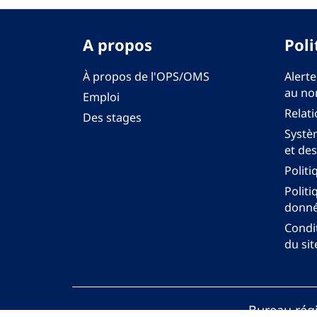
A propos
Poli
À propos de l'OPS/OMS
Alerte
au no
Emploi
Relati
Des stages
Systèm
et des
Politi
Politi
donné
Condit
du sit
Bureau régi