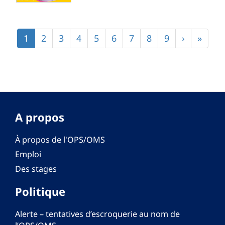
Pagination
Page
1
Page
2
Page
3
Page
4
Page
5
Page
6
Page
7
Page
8
Page
9
Page
›
Derniè
»
courante
suivante
page
A propos
À propos de l'OPS/OMS
Emploi
Des stages
Politique
Alerte – tentatives d’escroquerie au nom de