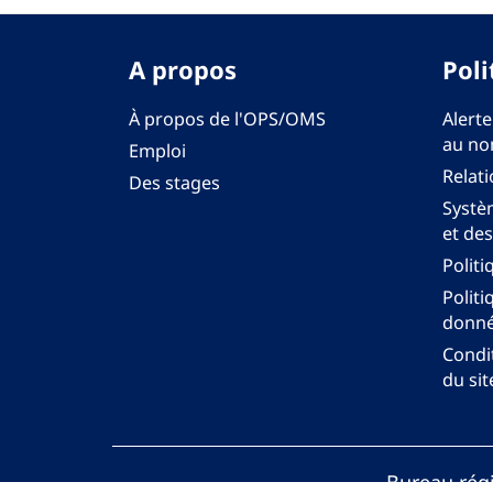
A propos
Poli
À propos de l'OPS/OMS
Alerte
au no
Emploi
Relati
Des stages
Systèm
et des
Politi
Politi
donné
Condit
du sit
Bureau régi