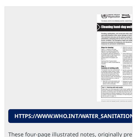
HTTPS://WWW.WHO.INT/WATER_SANITATION
These four-page illustrated notes, originally pre