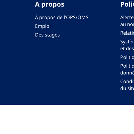
A propos
Poli
À propos de l'OPS/OMS
Alerte
au no
Emploi
Relati
Des stages
Systèm
et des
Politi
Politi
donné
Condit
du sit
Bureau régi
© Org