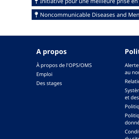
Initiative pour une meilleure prise e
Noncommunicable Diseases and Ment
A propos
Poli
À propos de l'OPS/OMS
Alerte
au no
Emploi
Relati
Des stages
Systèm
et des
Politi
Politi
donné
Condit
du sit