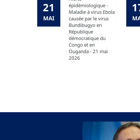
21
1
épidémiologique -
Maladie à virus Ebola
MAI
MA
causée par le virus
Bundibugyo en
République
démocratique du
Congo et en
Ouganda - 21 mai
2026