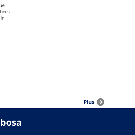
ue
mbées
uin
Plus
rbosa