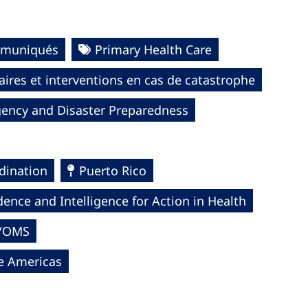
muniqués
Primary Health Care
aires et interventions en cas de catastrophe
ency and Disaster Preparedness
dination
Puerto Rico
dence and Intelligence for Action in Health
S/OMS
he Americas