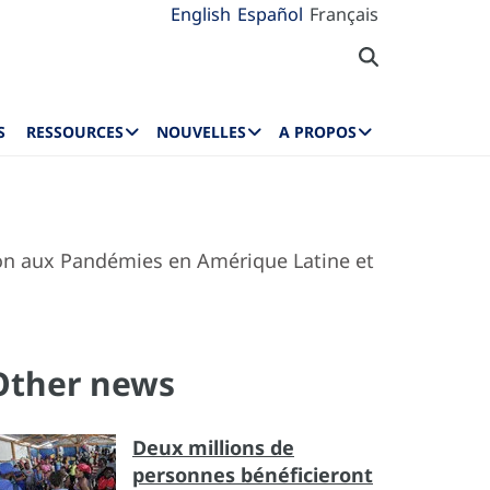
English
Español
Français
S
RESSOURCES
NOUVELLES
A PROPOS
ion aux Pandémies en Amérique Latine et
Other news
Deux millions de
personnes bénéficieront