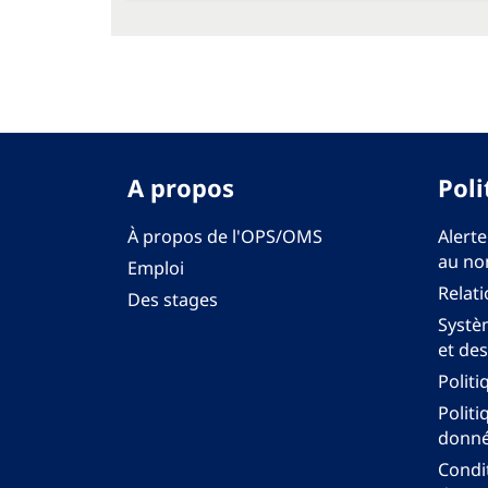
A propos
Poli
À propos de l'OPS/OMS
Alerte
au no
Emploi
Relati
Des stages
Systèm
et des
Politi
Politi
donné
Condit