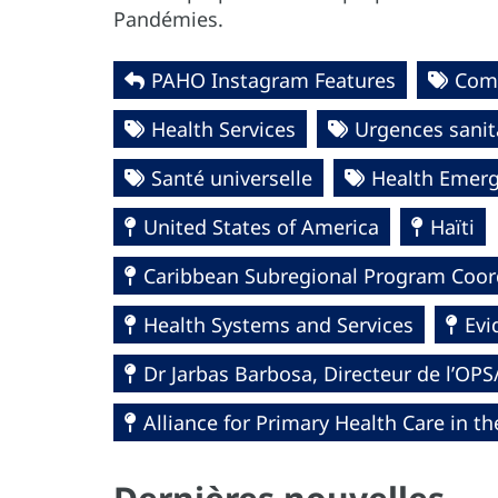
Pandémies.
PAHO Instagram Features
Com
Health Services
Urgences sanit
Santé universelle
Health Emerg
United States of America
Haïti
Caribbean Subregional Program Coor
Health Systems and Services
Evi
Dr Jarbas Barbosa, Directeur de l’OP
Alliance for Primary Health Care in t