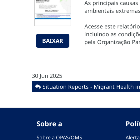
As principais causas
ambientais extremas (
Acesse este relatóri
incluindo as condiçõ
BAIXAR
pela Organização Pa
30 Jun 2025
Situation Reports - Migrant Health i
Sobre a
Polí
Sobre a OPAS/OMS
Alerta