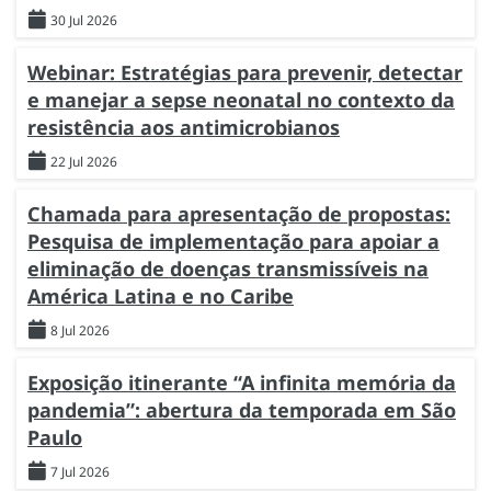
30 Jul 2026
Webinar: Estratégias para prevenir, detectar
e manejar a sepse neonatal no contexto da
resistência aos antimicrobianos
22 Jul 2026
Chamada para apresentação de propostas:
Pesquisa de implementação para apoiar a
eliminação de doenças transmissíveis na
América Latina e no Caribe
8 Jul 2026
Exposição itinerante “A infinita memória da
pandemia”: abertura da temporada em São
Paulo
7 Jul 2026