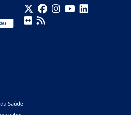
das
 da Saúde
servados.