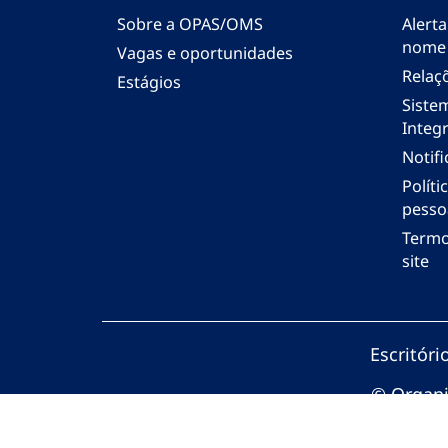
Sobre a OPAS/OMS
Alerta
nome
Vagas e oportunidades
Relaç
Estágios
Siste
Integr
Notif
Polít
pesso
Termo
site
Escritór
© Organi