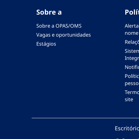
Sobre a
Polí
Sobre a OPAS/OMS
Alerta
nome
Vagas e oportunidades
Relaç
Estágios
Siste
Integr
Notif
Polít
pesso
Termo
site
Escritór