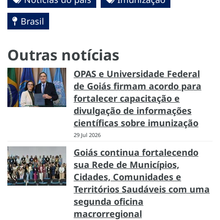
Brasil
Outras notícias
OPAS e Universidade Federal
de Goiás firmam acordo para
fortalecer capacitação e
divulgação de informações
científicas sobre imunização
29 Jul 2026
Goiás continua fortalecendo
sua Rede de Municípios,
Cidades, Comunidades e
Territórios Saudáveis com uma
segunda oficina
macrorregional