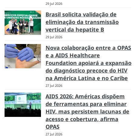
29 Jul 2026
Brasil solicita validação de
eliminação da transmissão
vertical da hepatite B
29 Jul 2026
Nova colaboração entre a OPAS
e a AIDS Healthcare
Foundation apoiará a expansão
do diagnóstico precoce do HIV
na América Latina e no Caribe
27 Jul 2026
AIDS 2026: Américas dispõem
de ferramentas para eliminar
HIV, mas persistem lacunas de
acesso e cobertura, afirma
OPAS
27 Jul 2026