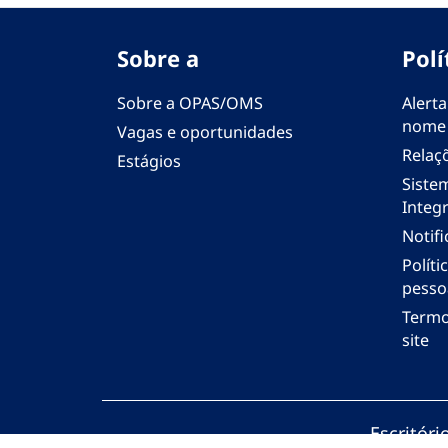
Sobre a
Polí
Sobre a OPAS/OMS
Alerta
nome
Vagas e oportunidades
Relaç
Estágios
Siste
Integr
Notif
Polít
pesso
Termo
site
Escritór