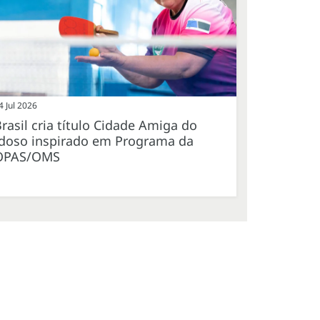
4 Jul 2026
rasil cria título Cidade Amiga do
Idoso inspirado em Programa da
OPAS/OMS
a
a