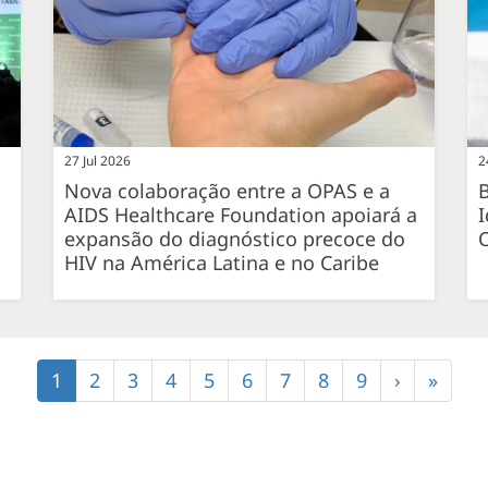
27 Jul 2026
2
Nova colaboração entre a OPAS e a
B
AIDS Healthcare Foundation apoiará a
expansão do diagnóstico precoce do
HIV na América Latina e no Caribe
Página
1
Página
2
Página
3
Página
4
Página
5
Página
6
Página
7
Página
8
Página
9
Próxima
›
Últim
»
atual
página
págin