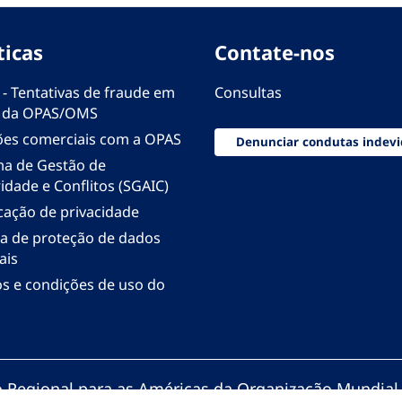
ticas
Contate-nos
 - Tentativas de fraude em
Consultas
 da OPAS/OMS
ões comerciais com a OPAS
Denunciar condutas indevi
ma de Gestão de
idade e Conflitos (SGAIC)
icação de privacidade
ica de proteção de dados
ais
s e condições de uso do
io Regional para as Américas da Organização Mundial