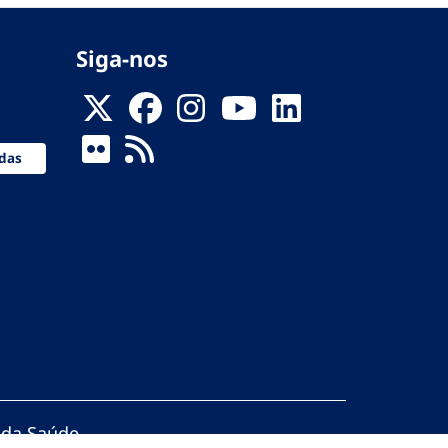
Siga-nos
das
 da Saúde