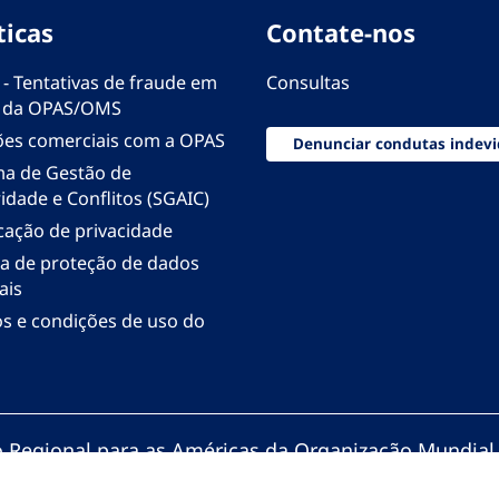
ticas
Contate-nos
 - Tentativas de fraude em
Consultas
 da OPAS/OMS
ões comerciais com a OPAS
Denunciar condutas indevi
ma de Gestão de
idade e Conflitos (SGAIC)
icação de privacidade
ica de proteção de dados
ais
s e condições de uso do
io Regional para as Américas da Organização Mundial
zação Pan-Americana da Saúde. Todos os direitos re