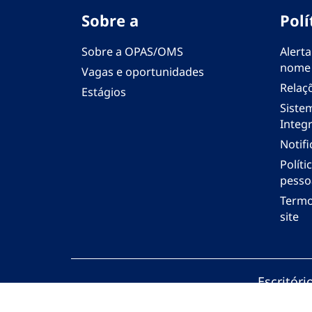
Sobre a
Polí
Sobre a OPAS/OMS
Alerta
nome
Vagas e oportunidades
Relaç
Estágios
Siste
Integr
Notif
Polít
pesso
Termo
site
Escritór
© Organi