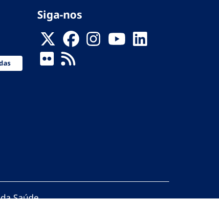
Siga-nos
das
 da Saúde
servados.