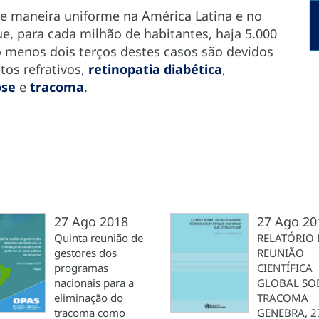
de maneira uniforme na América Latina e no
e, para cada milhão de habitantes, haja 5.000
lo menos dois terços destes casos são devidos
tos refrativos,
retinopatia diabética
,
ose
e
tracoma
.
27 Ago 2018
27 Ago 20
Quinta reunião de
RELATÓRIO 
gestores dos
REUNIÃO
programas
CIENTÍFICA
nacionais para a
GLOBAL SO
eliminação do
TRACOMA
tracoma como
GENEBRA, 2