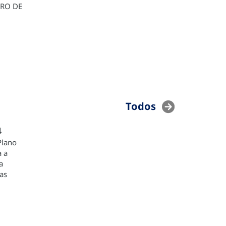
RO DE
Todos
4
Plano
a a
a
as