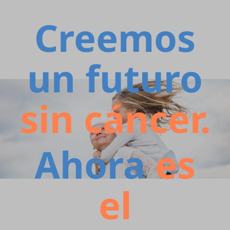
Creemos
un futuro
sin cáncer.
Ahora
es
el