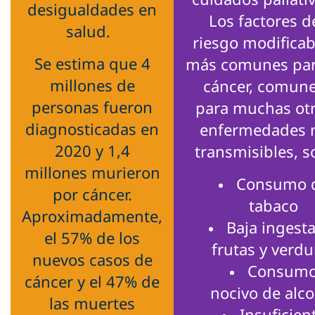
desigualdades en
Los factores d
salud.
riesgo modificab
Se estima que 4
más comunes par
millones de
cáncer, comun
personas fueron
para muchas ot
diagnosticadas en
enfermedades 
2020 y 1,4
transmisibles, s
millones murieron
Consumo 
por cáncer.
tabaco
Aproximadamente,
Baja ingest
el 57% de los
frutas y verdu
nuevos casos de
Consum
cáncer y el 47% de
nocivo de alco
las muertes
Insuficien