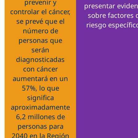
prevenir y
presentar eviden
controlar el cáncer,
sobre factores 
se prevé que el
riesgo específic
número de
personas que
serán
diagnosticadas
con cáncer
aumentará en un
57%, lo que
significa
aproximadamente
6,2 millones de
personas para
2040 en la Región