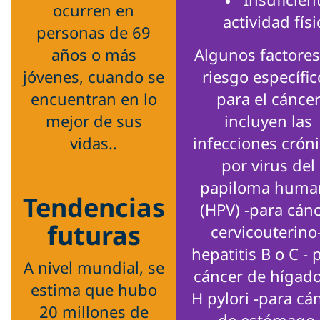
ocurren en
actividad físi
personas de 69
años o más
Algunos factores
jóvenes, cuando se
riesgo específic
encuentran en lo
para el cánce
mejor de sus
incluyen las
vidas..
infecciones crón
por virus del
papiloma huma
Tendencias
(HPV) -para cán
futuras
cervicouterino-
hepatitis B o C - 
A nivel mundial, se
cáncer de hígado
estima que hubo
H pylori -para cá
20 millones de