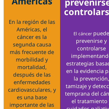
Americas
prevenirs
controlar
En la región de las
Américas, el
pued
El cáncer
cáncer es la
prevenirse y
segunda causa
controlarse
más frecuente de
implementand
morbilidad y
estrategias basa
mortalidad,
en la evidencia p
después de las
la prevención
enfermedades
tamizaje y detec
cardiovasculares, y
temprana del cán
es una base
el tratamiento 
importante de las
cuidados paliativ