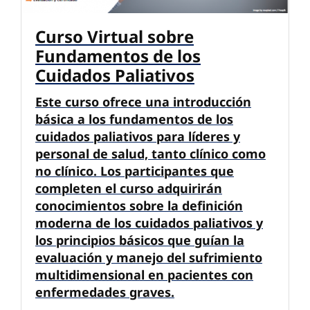
Curso Virtual sobre
Fundamentos de los
Cuidados Paliativos
Este curso ofrece una introducción
básica a los fundamentos de los
cuidados paliativos para líderes y
personal de salud, tanto clínico como
no clínico. Los participantes que
completen el curso adquirirán
conocimientos sobre la definición
moderna de los cuidados paliativos y
los principios básicos que guían la
evaluación y manejo del sufrimiento
multidimensional en pacientes con
enfermedades graves.