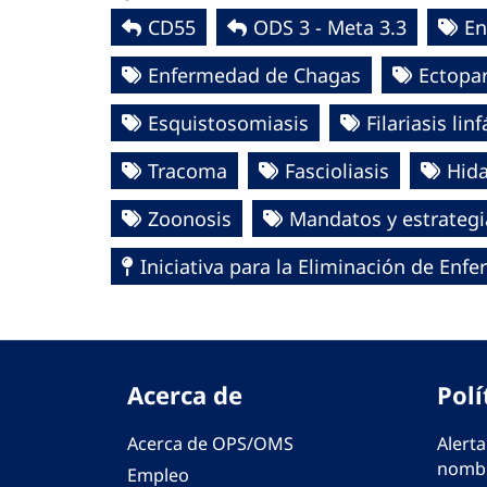
CD55
ODS 3 - Meta 3.3
En
Enfermedad de Chagas
Ectopar
Esquistosomiasis
Filariasis linf
Tracoma
Fascioliasis
Hida
Zoonosis
Mandatos y estrategi
Iniciativa para la Eliminación de En
Acerca de
Polí
Acerca de OPS/OMS
Alerta
nombr
Empleo