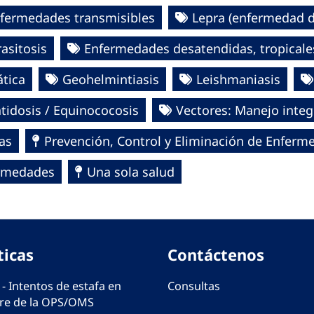
fermedades transmisibles
Lepra (enfermedad 
asitosis
Enfermedades desatendidas, tropicales
ática
Geohelmintiasis
Leishmaniasis
tidosis / Equinococosis
Vectores: Manejo integ
as
Prevención, Control y Eliminación de Enferm
fermedades
Una sola salud
ticas
Contáctenos
 - Intentos de estafa en
Consultas
e de la OPS/OMS