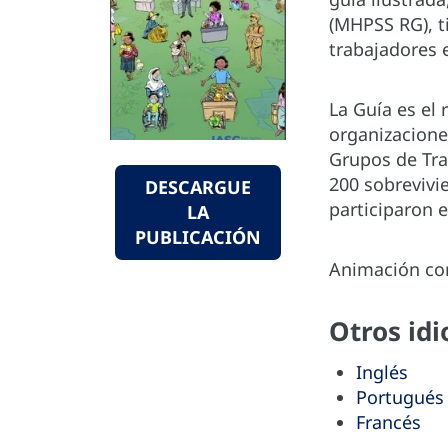
(MHPSS RG), t
trabajadores 
La Guía es el
organizacione
Grupos de Tr
200 sobrevivi
DESCARGUE
participaron 
LA
PUBLICACIÓN
Animación cor
Otros id
Inglés
Portugués
Francés