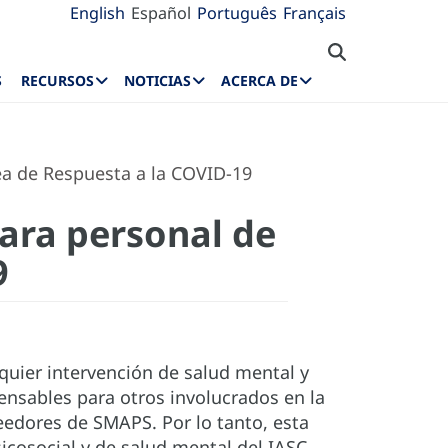
English
Español
Português
Français
S
RECURSOS
NOTICIAS
ACERCA DE
ea de Respuesta a la COVID-19
para personal de
9
quier intervención de salud mental y
ensables para otros involucrados en la
eedores de SMAPS. Por lo tanto, esta
sicosocial y de salud mental del IASC