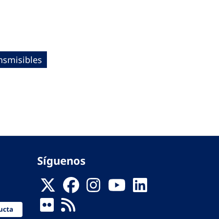
nsmisibles
Síguenos
ucta