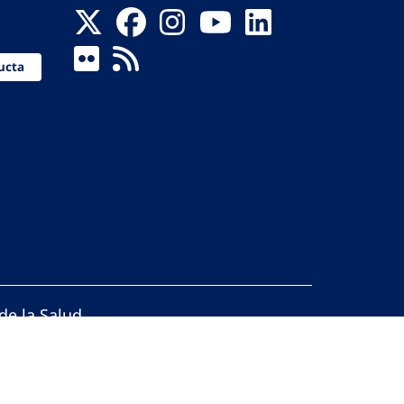
ucta
de la Salud
reservados.