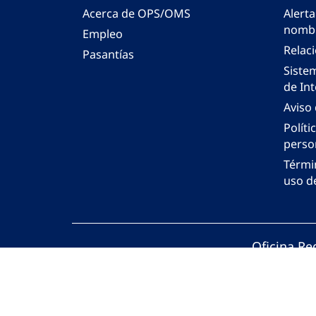
Acerca de OPS/OMS
Alerta
nombr
Empleo
Relac
Pasantías
Siste
de Int
Aviso
Políti
perso
Térmi
uso de
Oficina Re
© Organiza