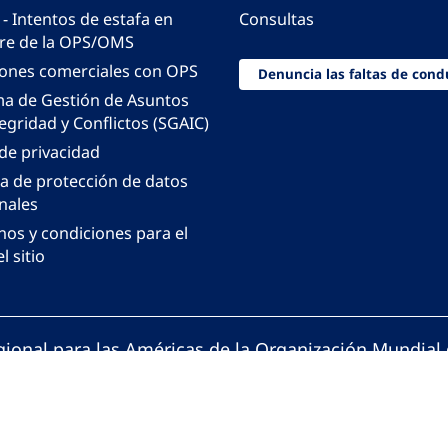
 - Intentos de estafa en
Consultas
e de la OPS/OMS
iones comerciales con OPS
Denuncia las faltas de cond
ma de Gestión de Asuntos
egridad y Conflictos (SGAIC)
 de privacidad
ca de protección de datos
nales
nos y condiciones para el
l sitio
gional para las Américas de la Organización Mundial 
ción Panamericana de la Salud. Todos los derechos 