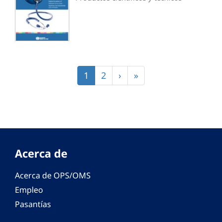
Paginación
Página
1
Página
2
Siguiente
›
Última
»
actual
página
página
Acerca de
Acerca de OPS/OMS
Empleo
Pasantías