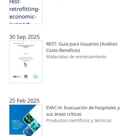
rest-
retrofitting-
economic-
support-
tool.xlsx
30 Sep 2025
4.4 MB
REST: Guía para Usuarios (Análisis
Costo Beneficio)
Materiales de entrenamiento
25 Feb 2025
EVAC-H. Evacuación de hospitales y
sus áreas críticas
Productos científicos y técnicos