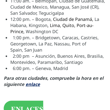
11:00 am. – Belmopan, Ciudad de Guatemala,
Ciudad de Mexico, Managua, San José (CR),
San Salvador, Tegucigalpa
12:00 pm. – Bogota,
Ciudad de Panamá,
La
Habana, Kingston
, Lima, Quito,
Port-au-
Pri
nce,
Washing
ton DC
1:00 pm. – Bridgetown, Caracas, Castries,
Georgetown, La Paz, Nassau,
Port of
S
pain, San Juan
2:00 pm – Asunción, Buenos Aires, Brasilia,
Montevideo, Paramaribo, Santiago
6:00 pm. – Geneva, Madrid
Para otras ciudades, compruebe la hora en el
siguiente
enlace
ENLACES