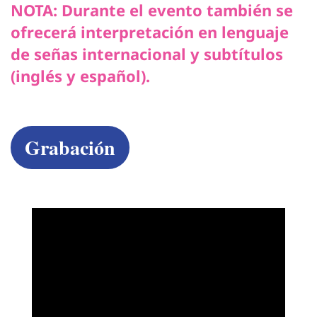
NOTA: Durante el evento también se
ofrecerá interpretación en lenguaje
de señas internacional y subtítulos
(inglés y español).
Grabación