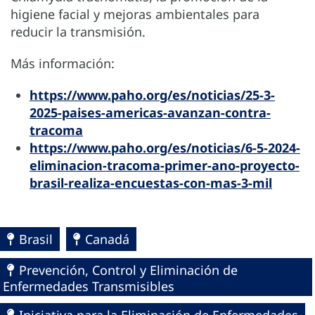
higiene facial y mejoras ambientales para
reducir la transmisión.
Más información:
https://www.paho.org/es/noticias/25-3-
2025-paises-americas-avanzan-contra-
tracoma
https://www.paho.org/es/noticias/6-5-2024-
eliminacion-tracoma-primer-ano-proyecto-
brasil-realiza-encuestas-con-mas-3-mil
Brasil
Canadá
Prevención, Control y Eliminación de
Enfermedades Transmisibles
Iniciativa para la Eliminación de Enfermedades