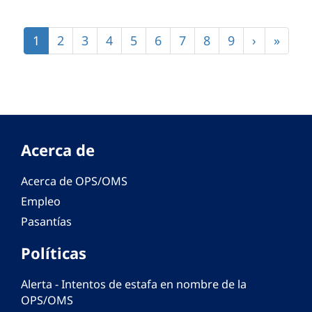
Paginación
Página
1
Página
2
Página
3
Página
4
Página
5
Página
6
Página
7
Página
8
Página
9
Siguiente
›
Últim
»
actual
página
págin
Acerca de
Acerca de OPS/OMS
Empleo
Pasantías
Políticas
Alerta - Intentos de estafa en nombre de la
OPS/OMS