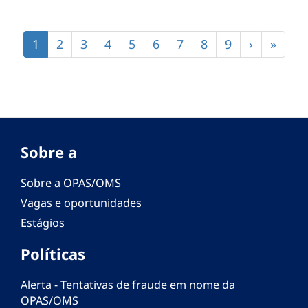
Paginação
Página
1
Página
2
Página
3
Página
4
Página
5
Página
6
Página
7
Página
8
Página
9
Próxima
›
Últim
»
atual
página
págin
Sobre a
Sobre a OPAS/OMS
Vagas e oportunidades
Estágios
Políticas
Alerta - Tentativas de fraude em nome da
OPAS/OMS