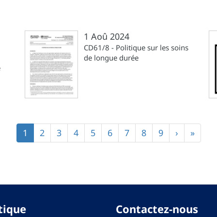
1 Aoû 2024
CD61/8 - Politique sur les soins
de longue durée
é
Page
1
Page
2
Page
3
Page
4
Page
5
Page
6
Page
7
Page
8
Page
9
Page
›
Derniè
»
courante
suivante
page
tique
Contactez-nous