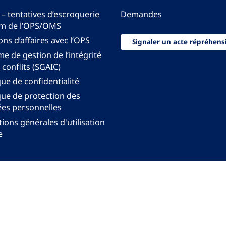
 – tentatives d’escroquerie
Demandes
m de l’OPS/OMS
ons d’affaires avec l’OPS
Signaler un acte répréhens
e de gestion de l’intégrité
 conflits (SGAIC)
que de confidentialité
que de protection des
es personnelles
ions générales d'utilisation
e
onal pour les Amériques de l'Organisation mondiale
anisation Panaméricaine de la Santé. Tous droits rés