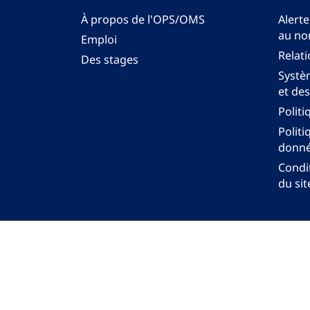
À propos de l'OPS/OMS
Alerte
au no
Emploi
Relati
Des stages
Systèm
et des
Politi
Politi
donné
Condit
du sit
Bureau régi
© Org