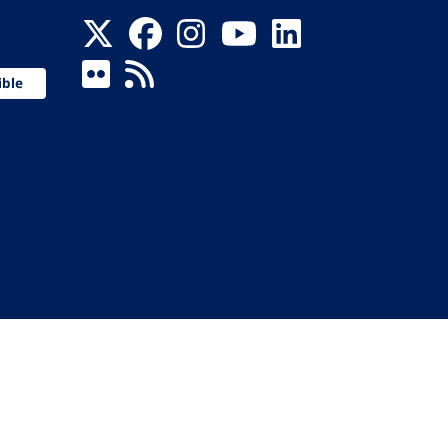
ible
 de la Santé
ervés.