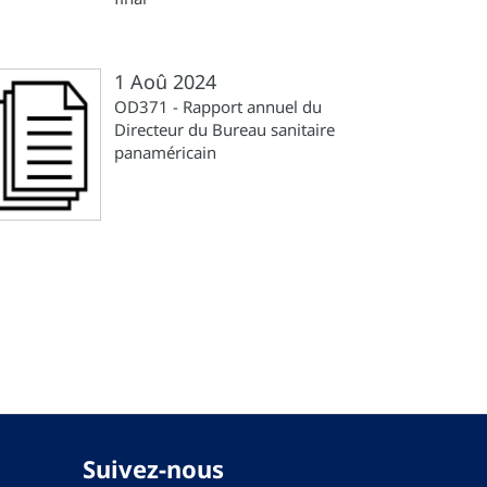
1 Aoû 2024
OD371 - Rapport annuel du
Directeur du Bureau sanitaire
panaméricain
re
Suivez-nous