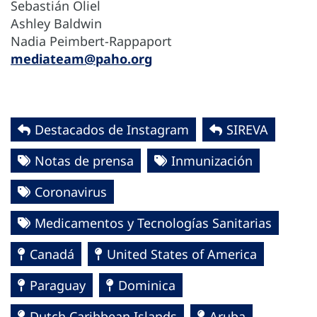
Sebastián Oliel
Ashley Baldwin
Nadia Peimbert-Rappaport
mediateam@paho.org
Destacados de Instagram
SIREVA
Notas de prensa
Inmunización
Coronavirus
Medicamentos y Tecnologías Sanitarias
Canadá
United States of America
Paraguay
Dominica
Dutch Caribbean Islands
Aruba