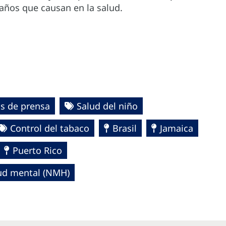
daños que causan en la salud.
s de prensa
Salud del niño
Control del tabaco
Brasil
Jamaica
Puerto Rico
lud mental (NMH)