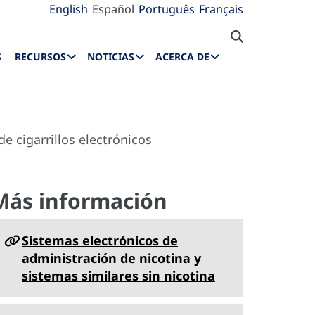
English
Español
Português
Français
S
RECURSOS
NOTICIAS
ACERCA DE
e cigarrillos electrónicos
Más información
Sistemas electrónicos de
administración de nicotina y
sistemas similares sin nicotina