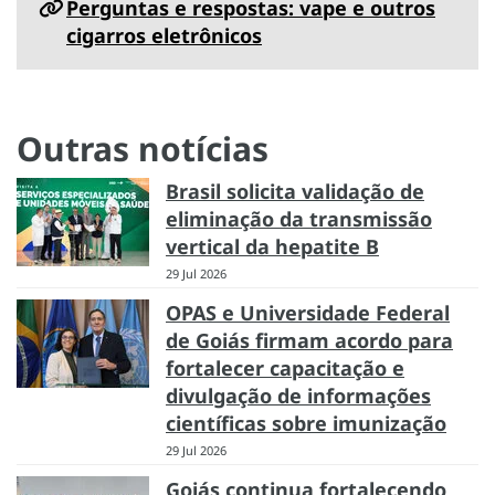
Perguntas e respostas: vape e outros
cigarros eletrônicos
Outras notícias
Brasil solicita validação de
eliminação da transmissão
vertical da hepatite B
29 Jul 2026
OPAS e Universidade Federal
de Goiás firmam acordo para
fortalecer capacitação e
divulgação de informações
científicas sobre imunização
29 Jul 2026
Goiás continua fortalecendo