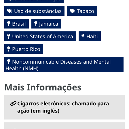
Uso de substâncias
Tabaco
Brasil
Jamaica
United States of America
Haïti
Puerto Rico
Noncommunicable Diseases and Mental
Health (NMH)
Mais Informações
Cigarros eletrônicos: chamado para
ação (em inglês)