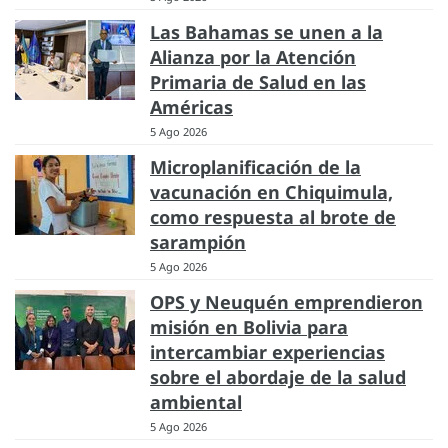
Las Bahamas se unen a la
Alianza por la Atención
Primaria de Salud en las
Américas
5 Ago 2026
Microplanificación de la
vacunación en Chiquimula,
como respuesta al brote de
sarampión
5 Ago 2026
OPS y Neuquén emprendieron
misión en Bolivia para
intercambiar experiencias
sobre el abordaje de la salud
ambiental
5 Ago 2026