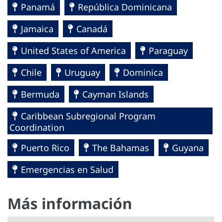
Panamá
República Dominicana
Jamaica
Canadá
United States of America
Paraguay
Chile
Uruguay
Dominica
Bermuda
Cayman Islands
Caribbean Subregional Program
Coordination
Puerto Rico
The Bahamas
Guyana
Emergencias en Salud
Más información