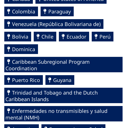
Colombia
Paraguay
Venezuela (República Bolivariana de)
Bolivia
Chile
Ecuador
Perú
Dominica
Caribbean Subregional Program
Coordination
Puerto Rico
Guyana
Trinidad and Tobago and the Dutch
Caribbean Islands
Enfermedades no transmisibles y salud
mental (NMH)