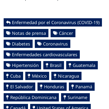
Enfermedad por el Coronavirus ‎‎(COVID-19)‎
Notas de prensa
Cáncer
Diabetes
Coronavirus
Enfermedades cardiovasculares
Hipertensión
Brasil
Guatemala
Cuba
México
Nicaragua
El Salvador
Honduras
Panamá
República Dominicana
Suriname
Canadá
United States of America