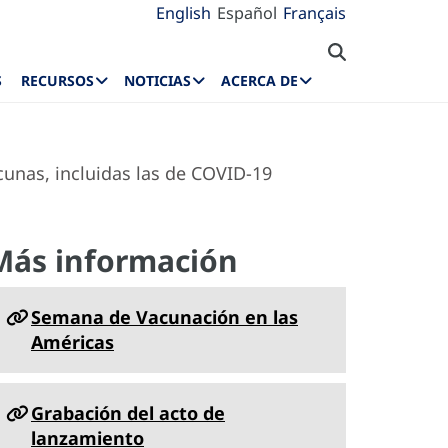
English
Español
Français
S
RECURSOS
NOTICIAS
ACERCA DE
cunas, incluidas las de COVID-19
Más información
Semana de Vacunación en las
Américas
Grabación del acto de
lanzamiento