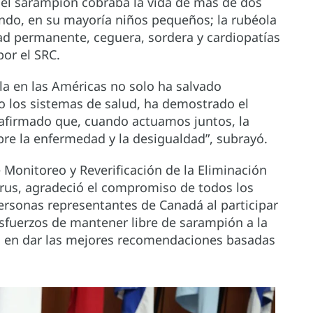
, el sarampión cobraba la vida de más de dos
ndo, en su mayoría niños pequeños; la rubéola
ad permanente, ceguera, sordera y cardiopatías
or el SRC.
la en las Américas no solo ha salvado
do los sistemas de salud, ha demostrado el
eafirmado que, cuando actuamos juntos, la
bre la enfermedad y la desigualdad”, subrayó.
 Monitoreo y Reverificación de la Eliminación
rus, agradeció el compromiso de todos los
personas representantes de Canadá al participar
esfuerzos de mantener libre de sarampión a la
s en dar las mejores recomendaciones basadas