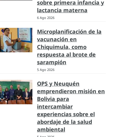
sobre primera infancia y
lactancia materna
6 Ago 2026
Microplanificación de la
vacunación en
Chiquimula, como
respuesta al brote de
sarampión
5 Ago 2026
OPS y Neuquén
emprendieron misión en
Bolivia para
intercambiar
experiencias sobre el
abordaje de la salud
ambiental
5 Ago 2026