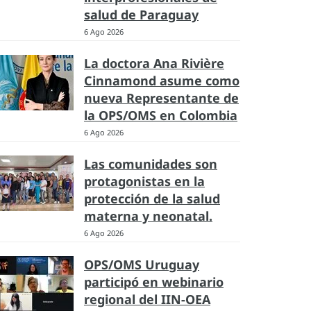
salud de Paraguay
6 Ago 2026
La doctora Ana Rivière
Cinnamond asume como
nueva Representante de
la OPS/OMS en Colombia
6 Ago 2026
Las comunidades son
protagonistas en la
protección de la salud
materna y neonatal.
6 Ago 2026
OPS/OMS Uruguay
participó en webinario
regional del IIN-OEA