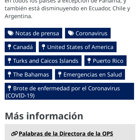
en todos los países a excepción de Panamá, y
también está disminuyendo en Ecuador, Chile y
Argentina.
Notas de prensa
Coronavirus
Canadá
United States of America
Turks and Caicos Islands
Puerto Rico
The Bahamas
Emergencias en Salud
Brote de enfermedad por el Coronavirus
(COVID-19)
Más información
Palabras de la Directora de la OPS