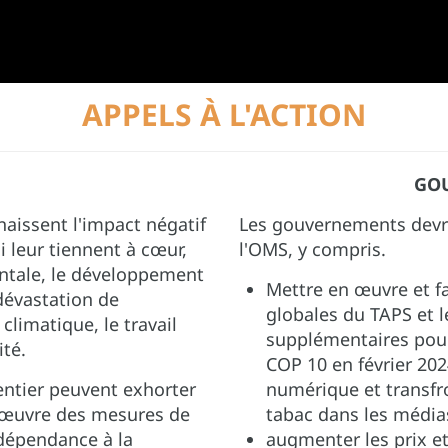
APPELS À L'ACTION
E
GO
aissent l'impact négatif
Les gouvernements devr
i leur tiennent à cœur,
l'OMS, y compris.
entale, le développement
Mettre en œuvre et fa
 dévastation de
globales du TAPS et le
limatique, le travail
supplémentaires pour 
ité.
COP 10 en février 202
ntier peuvent exhorter
numérique et transfro
 œuvre des mesures de
tabac dans les média
dépendance à la
augmenter les prix et