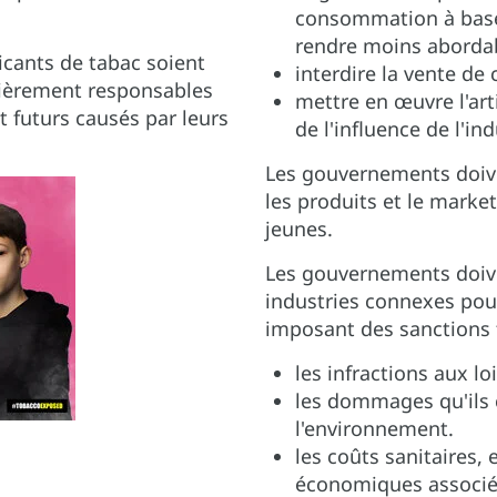
consommation à base 
rendre moins aborda
icants de tabac soient
interdire la vente de 
cièrement responsables
mettre en œuvre l'art
 futurs causés par leurs
de l'influence de l'ind
Les gouvernements doiv
les produits et le market
jeunes.
Les gouvernements doiven
industries connexes pou
imposant des sanctions f
les infractions aux lo
les dommages qu'ils c
l'environnement.
les coûts sanitaires
économiques associés