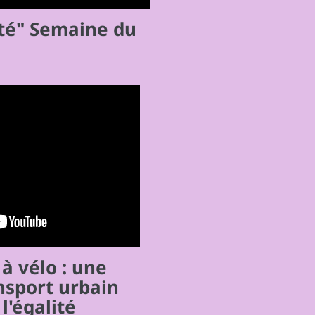
nté" Semaine du
à vélo : une
nsport urbain
l'égalité