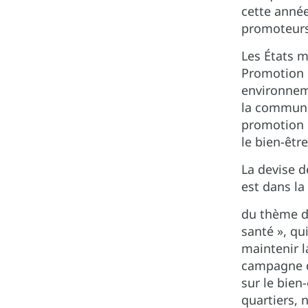
cette année
promoteurs
Les États m
Promotion d
environneme
la communa
promotion d
le bien-être
La devise d
est dans la
du thème de
santé », qu
maintenir l
campagne de
sur le bien
quartiers,