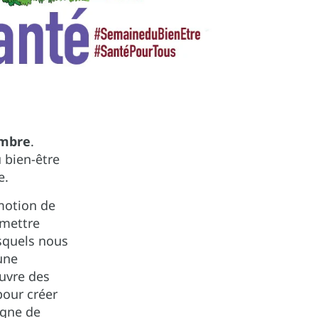
embre
.
 bien-être
e.
motion de
 mettre
esquels nous
une
uvre des
pour créer
agne de