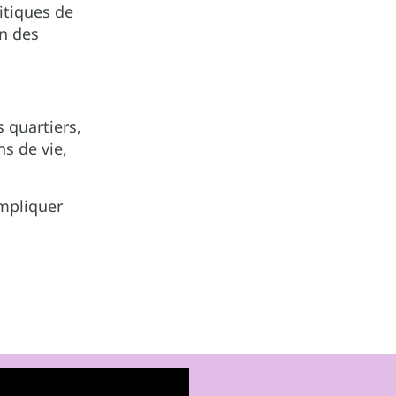
itiques de
n des
s quartiers,
ns de vie,
impliquer