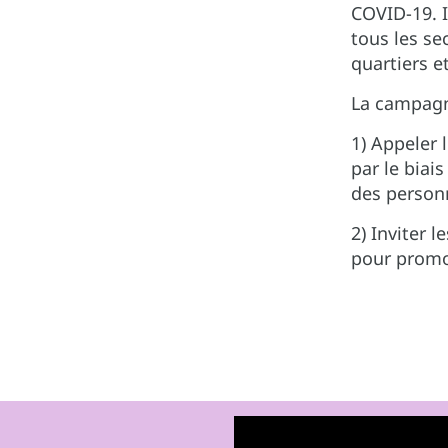
COVID-19. I
tous les s
quartiers 
La campagn
1) Appeler 
par le biai
des person
2) Inviter 
pour promou