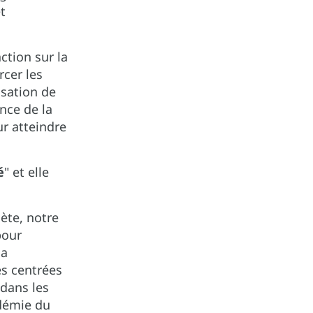
t
ction sur la
cer les
isation de
nce de la
r atteindre
é
" et elle
ète, notre
pour
la
és centrées
 dans les
ndémie du