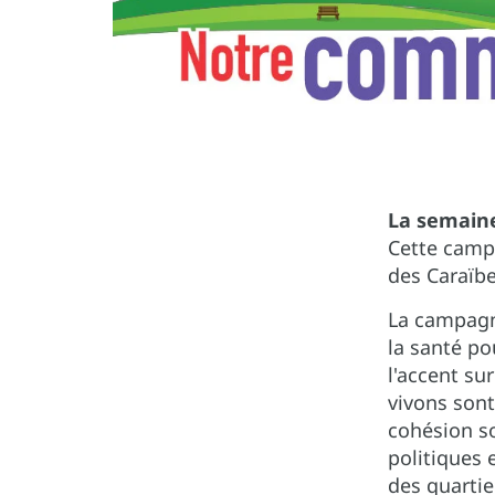
La semaine
Cette camp
des Caraïb
La campagne
la santé po
l'accent su
vivons sont
cohésion s
politiques 
des quartie