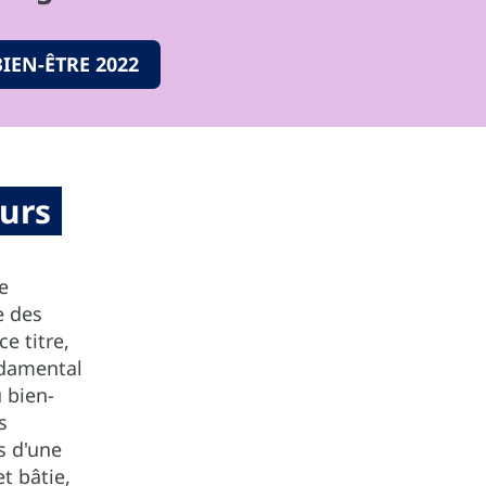
IEN-ÊTRE 2022
urs
e
e des
e titre,
ndamental
 bien-
s
 d'une
t bâtie,