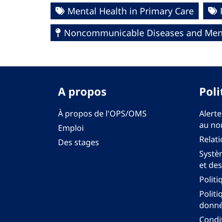
Mental Health in Primary Care
Noncommunicable Diseases and Ment
A propos
Poli
À propos de l'OPS/OMS
Alerte
au no
Emploi
Relati
Des stages
Systèm
et des
Politi
Politi
donné
Condit