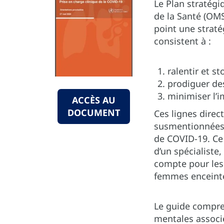
Le Plan stratégi
de la Santé (OMS
point une straté
consistent à :
ralentir et s
prodiguer des
minimiser l’i
ACCÈS AU
DOCUMENT
Ces lignes direct
susmentionnées.
de COVID-19. Ce
d’un spécialiste
compte pour les 
femmes enceinte
Le guide compre
mentales associ