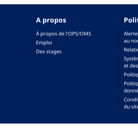
A propos
Poli
À propos de l'OPS/OMS
Alerte
au no
Emploi
Relati
Des stages
Systèm
et des
Politi
Politi
donné
Condit
du sit
Bureau régi