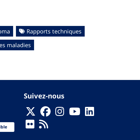
homa
Rapports techniques
des maladies
Suivez-nous
ible