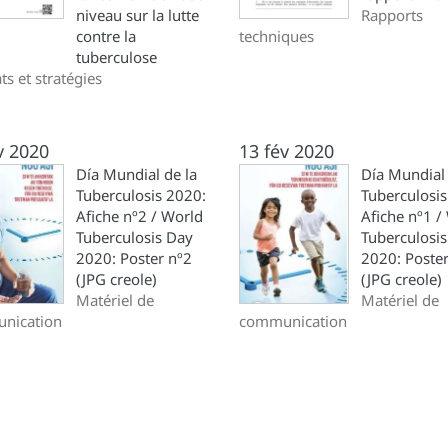
niveau sur la lutte
Rapports
contre la
techniques
tuberculose
s et stratégies
v 2020
13 fév 2020
Día Mundial de la
Día Mundial 
Tuberculosis 2020:
Tuberculosis
Afiche nº2 / World
Afiche nº1 /
Tuberculosis Day
Tuberculosi
2020: Poster nº2
2020: Poster
(JPG creole)
(JPG creole)
Matériel de
Matériel de
nication
communication