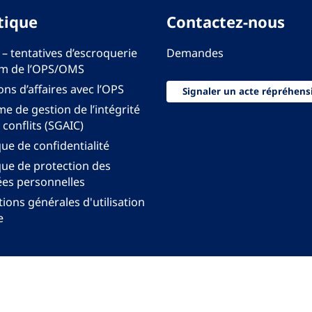
tique
Contactez-nous
 – tentatives d’escroquerie
Demandes
m de l’OPS/OMS
ons d’affaires avec l’OPS
Signaler un acte répréhens
e de gestion de l’intégrité
 conflits (SGAIC)
que de confidentialité
que de protection des
es personnelles
ions générales d'utilisation
e
onal pour les Amériques de l'Organisation mondiale
anisation Panaméricaine de la Santé. Tous droits rés