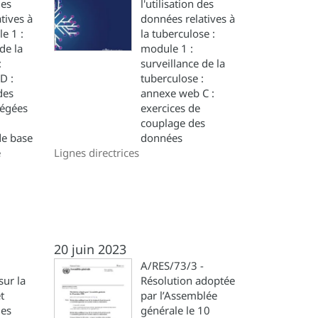
des
l'utilisation des
tives à
données relatives à
e 1 :
la tuberculose :
de la
module 1 :
:
surveillance de la
D :
tuberculose :
des
annexe web C :
égées
exercices de
couplage des
de base
données
e
Lignes directrices
20 juin 2023
A/RES/73/3 -
sur la
Résolution adoptée
t
par l’Assemblée
des
générale le 10