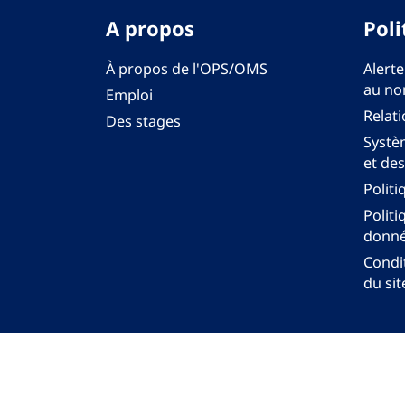
A propos
Poli
À propos de l'OPS/OMS
Alerte
au no
Emploi
Relati
Des stages
Systèm
et des
Politi
Politi
donné
Condit
du sit
Bureau régi
© Org