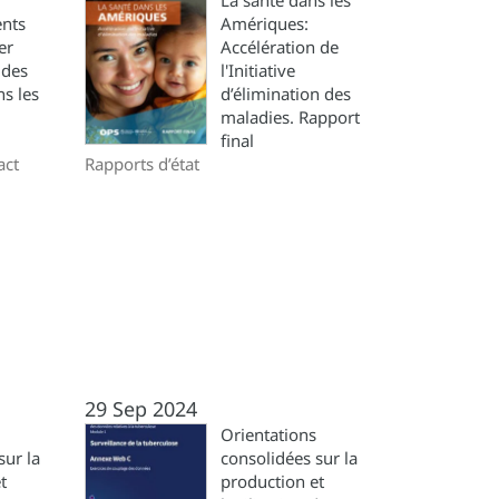
La santé dans les
ents
Amériques:
er
Accélération de
 des
l'Initiative
s les
d’élimination des
maladies. Rapport
final
act
Rapports d’état
29 Sep 2024
Orientations
sur la
consolidées sur la
t
production et