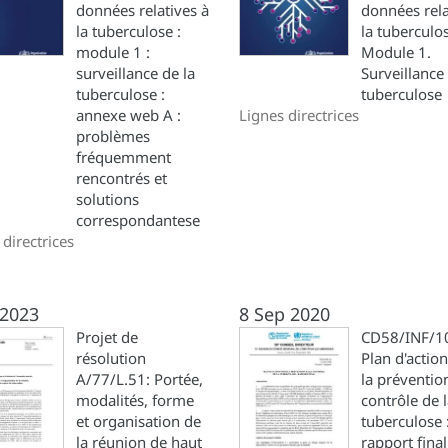
données relatives à
données rela
la tuberculose :
la tuberculo
module 1 :
Module 1.
surveillance de la
Surveillance 
tuberculose :
tuberculose
annexe web A :
Lignes directrices
problèmes
fréquemment
rencontrés et
solutions
correspondantese
 directrices
 2023
8 Sep 2020
Projet de
CD58/INF/10
résolution
Plan d'actio
A/77/L.51: Portée,
la prévention
modalités, forme
contrôle de 
et organisation de
tuberculose 
la réunion de haut
rapport final