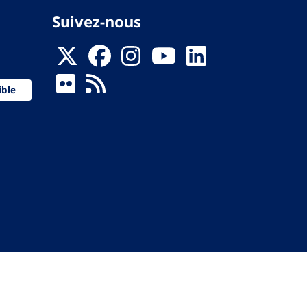
Suivez-nous
ible
 de la Santé
ervés.