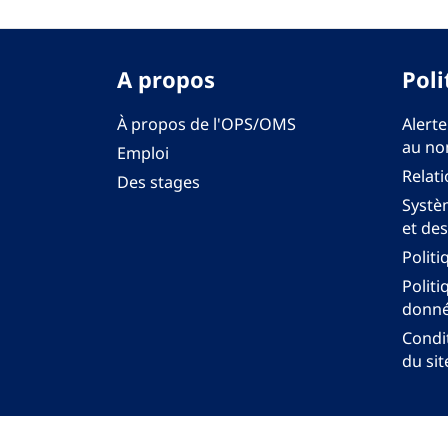
A propos
Poli
À propos de l'OPS/OMS
Alerte
au no
Emploi
Relati
Des stages
Systèm
et des
Politi
Politi
donné
Condit
du sit