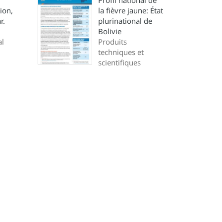
Profil national de
ion,
la fièvre jaune: État
r.
plurinational de
Bolivie
al
Produits
techniques et
scientifiques