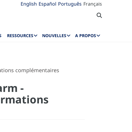
English
Español
Português
Français
S
RESSOURCES
NOUVELLES
A PROPOS
ations complémentaires
arm -
ormations