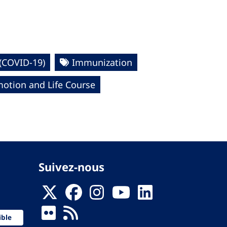
(COVID-19)
Immunization
motion and Life Course
Suivez-nous
ible