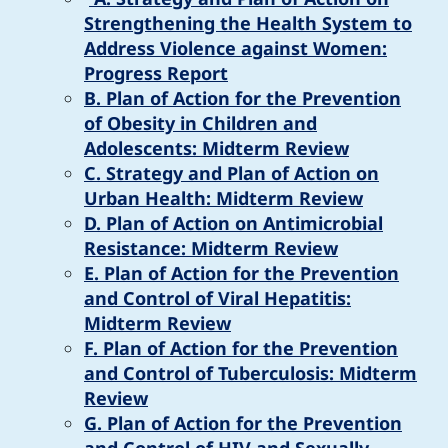
Strengthening the Health System to
Address Violence against Women:
Progress Report
B. Plan of Action for the Prevention
of Obesity in Children and
Adolescents: Midterm Review
C. Strategy and Plan of Action on
Urban Health: Midterm Review
D. Plan of Action on Antimicrobial
Resistance: Midterm Review
E. Plan of Action for the Prevention
and Control of Viral Hepatitis:
Midterm Review
F. Plan of Action for the Prevention
and Control of Tuberculosis: Midterm
Review
G. Plan of Action for the Prevention
and Control of HIV and Sexually