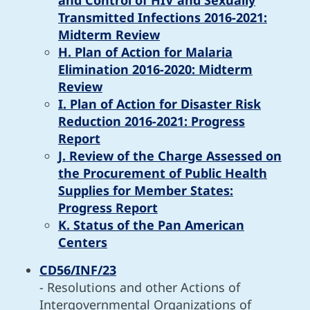
Transmitted Infections 2016-2021:
Midterm Review
H. Plan of Action for Malaria
Elimination 2016-2020: Midterm
Review
I. Plan of Action for Disaster Risk
Reduction 2016-2021: Progress
Report
J. Review of the Charge Assessed on
the Procurement of Public Health
Supplies for Member States:
Progress Report
K. Status of the Pan American
Centers
CD56/INF/23
- Resolutions and other Actions of
Intergovernmental Organizations of